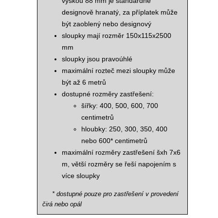
výškou 88 mm je standardně
designově hranatý, za příplatek může
být zaoblený nebo designový
sloupky mají rozměr 150x115x2500
mm
sloupky jsou pravoúhlé
maximální rozteč mezi sloupky může
být až 6 metrů
dostupné rozměry zastřešení:
šířky: 400, 500, 600, 700
centimetrů
hloubky: 250, 300, 350, 400
nebo 600* centimetrů
maximální rozměry zastřešení šxh 7x6
m, větší rozměry se řeší napojením s
více sloupky
* dostupné pouze pro zastřešení v provedení
čirá nebo opál