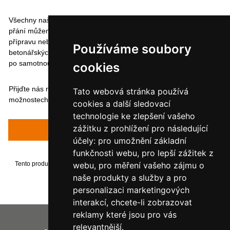
Všechny naše výrobky můžeme dodat i s montáží na místě. Na
přání můžeme provést jak prohlídku místa, zaměření, stavební
přípravu nebo vytvoření celého prostoru terasy včetně založení,
Používáme soubory
betonářských prací, pokládky dlažby nebo zámkových dlažeb až
po samotnou montáž a instalaci zastřešení.
cookies
Přijďte nás navštívit nebo nám zavolejte a dohodneme se na
Tato webová stránka používá
možnostech Vaší realizace
cookies a další sledovací
technologie ke zlepšení vašeho
zážitku z prohlížení pro následující
Napsat recenzi
účely:
pro umožnění základní
funkčnosti webu
,
pro lepší zážitek z
webu
,
pro měření vašeho zájmu o
Tento produkt byl přidán do našeho katalogu dne úterý 04 března, 2025.
naše produkty a služby a pro
personalizaci marketingových
interakcí
,
chcete-li zobrazovat
reklamy které jsou pro vás
Vaše IP adresa je: 216.73.217.11
relevantnější
.