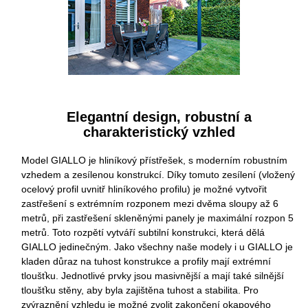
Elegantní design, robustní a
charakteristický vzhled
Model GIALLO je hliníkový přístřešek, s moderním robustním
vzhedem a zesílenou konstrukcí. Díky tomuto zesílení (vložený
ocelový profil uvnitř hliníkového profilu) je možné vytvořit
zastřešení s extrémním rozponem mezi dvěma sloupy až 6
metrů, při zastřešení skleněnými panely je maximální rozpon 5
metrů. Toto rozpětí vytváří subtilní konstrukci, která dělá
GIALLO jedinečným. Jako všechny naše modely i u GIALLO je
kladen důraz na tuhost konstrukce a profily mají extrémní
tloušťku. Jednotlivé prvky jsou masivnější a mají také silnější
tloušťku stěny, aby byla zajištěna tuhost a stabilita. Pro
zvýraznění vzhledu je možné zvolit zakončení okapového